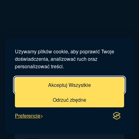
Czym jest MobiScale
Używamy plików cookie, aby poprawić Twoje
doświadczenia, analizować ruch oraz
personalizować treści.
MobiScale to program inkubacyjny dla
rozwiązań w TSL i mobility, w którym
zespoły pracują nad realnymi
Akceptuj Wszystkie
problemami rynku i rozwijają pierwsze
Odrzuć zbędne
MVP.
Preferencje